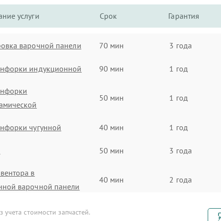
ние услуги
Срок
Гарантия
овка варочной панели
70 мин
3 года
онфорки индукционной
90 мин
1 год
онфорки
50 мин
1 год
рамической
онфорки чугунной
40 мин
1 год
а
50 мин
3 года
вентора в
40 мин
2 года
нной варочной панели
нсора
30 мин
2 года
 учета стоимости запчастей.