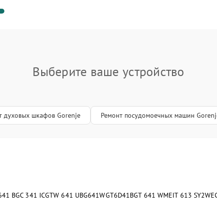
Выберите ваше устройство
т духовых шкафов Gorenje
Ремонт посудомоечных машин Gorenj
641 B
GC 341 IC
GTW 641 UB
G641W
GT6D41B
GT 641 W
MEIT 613 SY2W
E