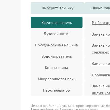
Выберите технику
Наименова
Варочная панель
Разблокир
Духовой шкаф
Замена к
Посудомоечная машина
Замена к
стеклоке
Водонагреватель
Замена к
Кофемашина
Прошивк
Микроволновая печь
Замена ин
Парогенератор
индукцио
Стиральная машина
Ремонт се
Цены в прайс-листе указаны ориентировочные, без
Записывайтесь на бесплатную диагностику.