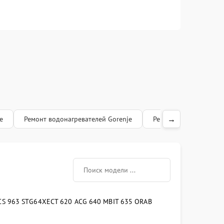
→
e
Ремонт водонагревателей Gorenje
Ремонт кофемашин Go
CS 963 ST
G64X
ECT 620 AC
G 640 MB
IT 635 ORAB