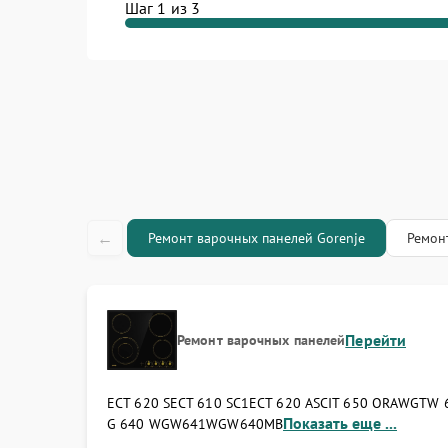
Шаг 1 из 3
←
Ремонт варочных панелей Gorenje
Ремон
Перейти
Ремонт варочных панелей
ECT 620 S
ECT 610 SC1
ECT 620 ASC
IT 650 ORAW
GTW 
Показать еще ...
G 640 W
GW641W
GW640MB